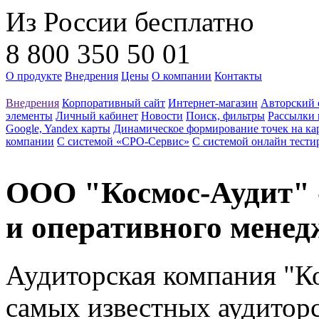
Из России бесплатно
8 800 350 50 01
О продукте
Внедрения
Цены
О компании
Контакты
Внедрения
Корпоративный сайт
Интернет-магазин
Авторский 
элементы
Личный кабинет
Новости
Поиск, фильтры
Рассылки 
Google, Yandex карты
Динамическое формирование точек на ка
компании
С системой «СРО-Сервис»
С системой онлайн тести
ООО "Космос-Аудит" -
и оперативного мене
Аудиторская компания "К
самых известных аудитор