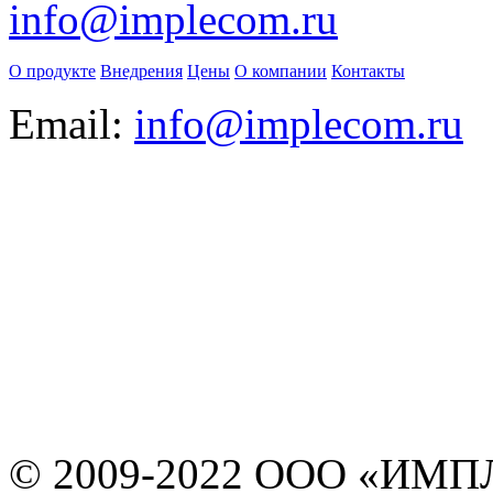
info@implecom.ru
О продукте
Внедрения
Цены
О компании
Контакты
Email:
info@implecom.ru
Информация на сайте
www.business-cms.ru
не является публичной
офертой
© 2009-2022 ООО «ИМПЛ