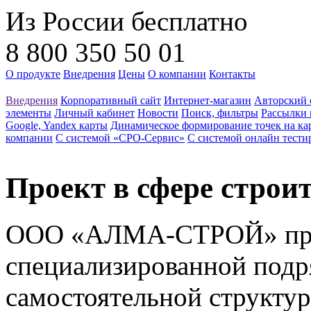
Из России бесплатно
8 800 350 50 01
О продукте
Внедрения
Цены
О компании
Контакты
Внедрения
Корпоративный сайт
Интернет-магазин
Авторский 
элементы
Личный кабинет
Новости
Поиск, фильтры
Рассылки 
Google, Yandex карты
Динамическое формирование точек на ка
компании
С системой «СРО-Сервис»
С системой онлайн тести
Проект в сфере строи
ООО «АЛМА-СТРОЙ» про
специализированной подр
самостоятельной структур