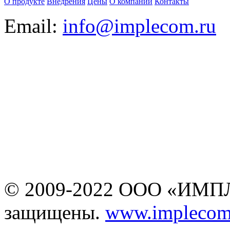
О продукте
Внедрения
Цены
О компании
Контакты
Email:
info@implecom.ru
Информация на сайте
www.business-cms.ru
не является публичной
офертой
© 2009-2022 ООО «ИМПЛ
защищены.
www.implecom