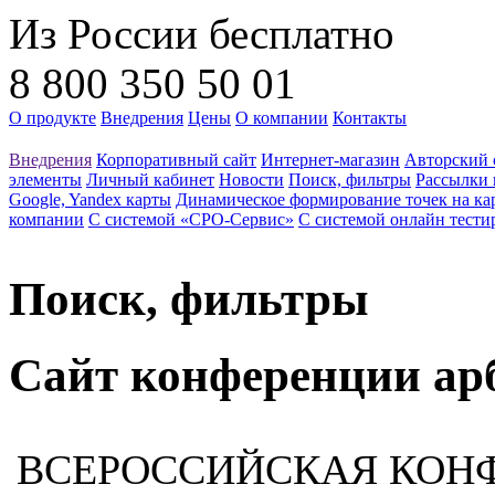
Из России бесплатно
8 800 350 50 01
О продукте
Внедрения
Цены
О компании
Контакты
Внедрения
Корпоративный сайт
Интернет-магазин
Авторский 
элементы
Личный кабинет
Новости
Поиск, фильтры
Рассылки 
Google, Yandex карты
Динамическое формирование точек на ка
компании
С системой «СРО-Сервис»
С системой онлайн тести
Поиск, фильтры
Сайт конференции а
ВСЕРОССИЙСКАЯ КОНФЕ