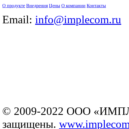
О продукте
Внедрения
Цены
О компании
Контакты
Email:
info@implecom.ru
Информация на сайте
www.business-cms.ru
не является публичной
офертой
© 2009-2022 ООО «ИМПЛ
защищены.
www.implecom