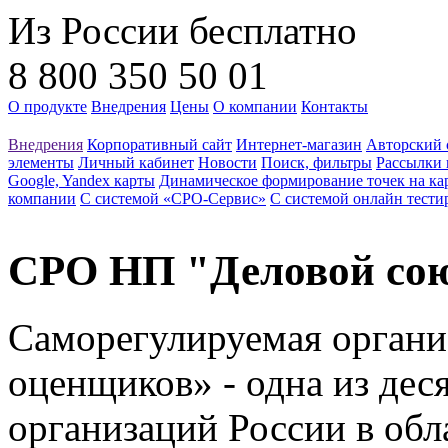
Из России бесплатно
8 800 350 50 01
О продукте
Внедрения
Цены
О компании
Контакты
Внедрения
Корпоративный сайт
Интернет-магазин
Авторский 
элементы
Личный кабинет
Новости
Поиск, фильтры
Рассылки 
Google, Yandex карты
Динамическое формирование точек на ка
компании
С системой «СРО-Сервис»
С системой онлайн тести
СРО НП "Деловой со
Саморегулируемая органи
оценщиков» - одна из де
организаций России в обл