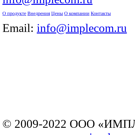
О продукте
Внедрения
Цены
О компании
Контакты
Email:
info@implecom.ru
Информация на сайте
www.business-cms.ru
не является публичной
офертой
© 2009-2022 ООО «ИМПЛ