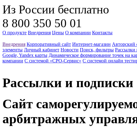
Из России бесплатно
8 800 350 50 01
О продукте
Внедрения
Цены
О компании
Контакты
Внедрения
Корпоративный сайт
Интернет-магазин
Авторский 
элементы
Личный кабинет
Новости
Поиск, фильтры
Рассылки 
Google, Yandex карты
Динамическое формирование точек на ка
компании
С системой «СРО-Сервис»
С системой онлайн тести
Рассылки и подписки
Cайт cаморегулируем
арбитражных управл