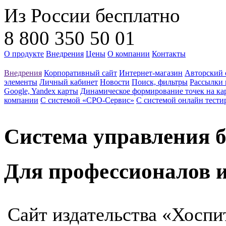
Из России бесплатно
8 800 350 50 01
О продукте
Внедрения
Цены
О компании
Контакты
Внедрения
Корпоративный сайт
Интернет-магазин
Авторский 
элементы
Личный кабинет
Новости
Поиск, фильтры
Рассылки 
Google, Yandex карты
Динамическое формирование точек на ка
компании
С системой «СРО-Сервис»
С системой онлайн тести
Система управления 
Для профессионалов 
Сайт издательства «Хосп