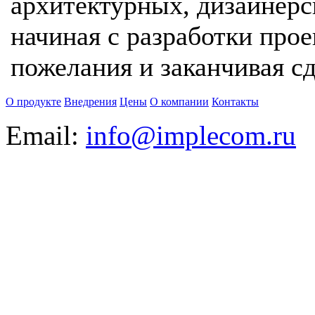
архитектурных, дизайнерс
начиная с разработки про
пожелания и заканчивая с
О продукте
Внедрения
Цены
О компании
Контакты
Email:
info@implecom.ru
Информация на сайте
www.business-cms.ru
не является публичной