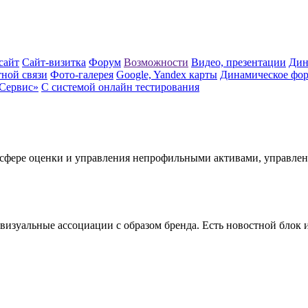
сайт
Сайт-визитка
Форум
Возможности
Видео, презентации
Дин
ной связи
Фото-галерея
Google, Yandex карты
Динамическое фор
Сервис»
С системой онлайн тестирования
сфере оценки и управления непрофильными активами, управлени
изуальные ассоциации с образом бренда. Есть новостной блок и 