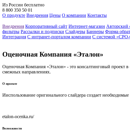
Из России бесплатно
8 800 350 50 01
О продукте
Внедрения
Цены
О компании
Контакты
Внедрения
Корпоративный сайт
Интернет-магазин
Авторский 
фильтры
Рассылки и подписки
Слайдеры
Баннеры
Форма обрат
Интеграция
С интранет-порталом компании
С системой «СРО-
Оценочная Компания «Эталон»
Оценочная Компания «Эталон» - это консалтинговый проект в 
смежных направлениях.
О проекте
Ииспользование оригинального слайдера создает необходимые в
etalon-ocenka.ru/
Возможности