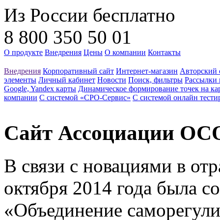
Из России бесплатно
8 800 350 50 01
О продукте
Внедрения
Цены
О компании
Контакты
Внедрения
Корпоративный сайт
Интернет-магазин
Авторский 
элементы
Личный кабинет
Новости
Поиск, фильтры
Рассылки 
Google, Yandex карты
Динамическое формирование точек на ка
компании
С системой «СРО-Сервис»
С системой онлайн тести
Сайт Ассоциации О
В связи с новациями в отр
октября 2014 года была с
«Объединение саморегул